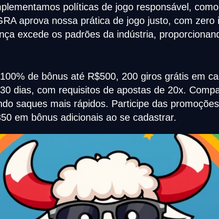
lementamos políticas de jogo responsável, como l
GRA aprova nossa prática de jogo justo, com zero
ça excede os padrões da indústria, proporcionand
00% de bônus até R$500, 200 giros grátis em ca
30 dias, com requisitos de apostas de 20x. Compa
do saques mais rápidos. Participe das promoções a
50 em bônus adicionais ao se cadastrar.