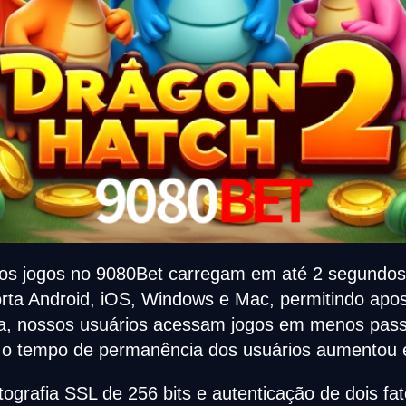
s jogos no 9080Bet carregam em até 2 segundos, 
rta Android, iOS, Windows e Mac, permitindo apos
iva, nossos usuários acessam jogos em menos pas
ão, o tempo de permanência dos usuários aumentou
ografia SSL de 256 bits e autenticação de dois f