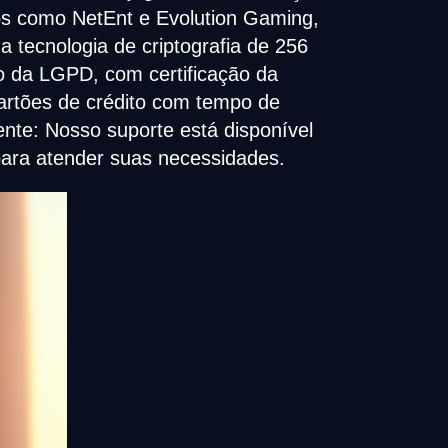
os como NetEnt e Evolution Gaming,
a tecnologia de criptografia de 256
o da LGPD, com certificação da
artões de crédito com tempo de
ente: Nosso suporte está disponível
para atender suas necessidades.