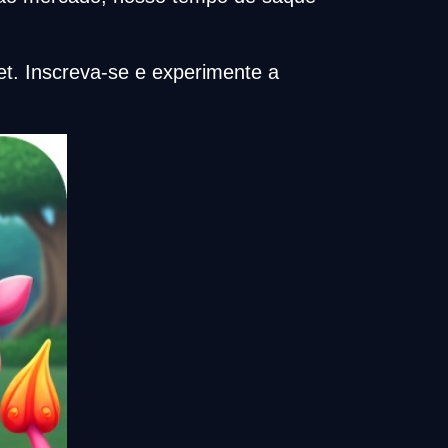
t. Inscreva-se e experimente a