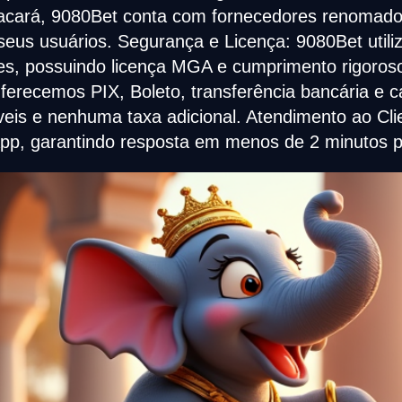
e bacará, 9080Bet conta com fornecedores renomad
eus usuários. Segurança e Licença: 9080Bet utiliz
ores, possuindo licença MGA e cumprimento rigoros
ecemos PIX, Boleto, transferência bancária e c
íveis e nenhuma taxa adicional. Atendimento ao Cli
sApp, garantindo resposta em menos de 2 minutos 