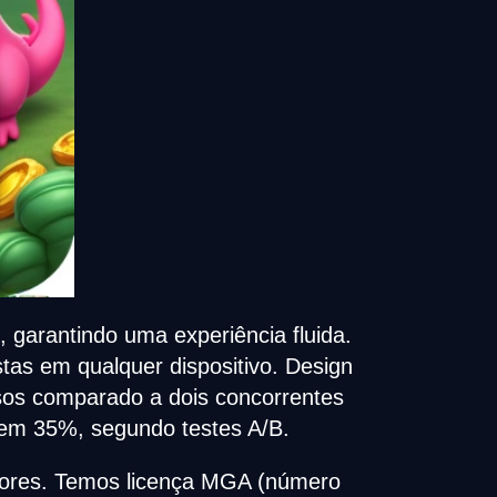
garantindo uma experiência fluida.
tas em qualquer dispositivo. Design
sos comparado a dois concorrentes
 em 35%, segundo testes A/B.
atores. Temos licença MGA (número