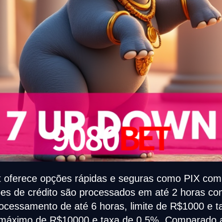
oferece opções rápidas e seguras como PIX com 
es de crédito são processados em até 2 horas co
ocessamento de até 6 horas, limite de R$1000 e 
te máximo de R$10000 e taxa de 0,5%. Comparado