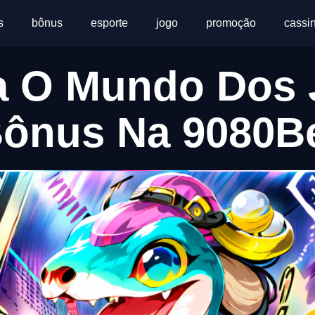
s
bônus
esporte
jogo
promoção
cassi
a O Mundo Dos 
ônus Na 9080B