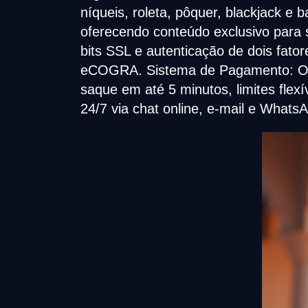
níqueis, roleta, pôquer, blackjack 
oferecendo conteúdo exclusivo para s
bits SSL e autenticação de dois fat
eCOGRA. Sistema de Pagamento: Ofer
saque em até 5 minutos, limites flex
24/7 via chat online, e-mail e What