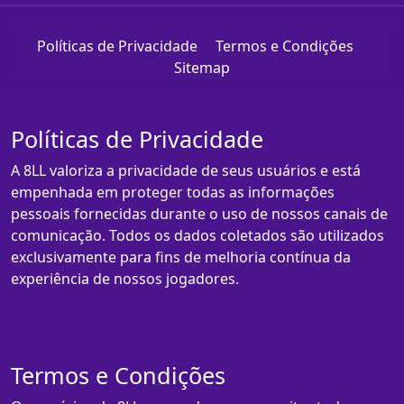
Políticas de Privacidade
Termos e Condições
Sitemap
Políticas de Privacidade
A 8LL valoriza a privacidade de seus usuários e está
empenhada em proteger todas as informações
pessoais fornecidas durante o uso de nossos canais de
comunicação. Todos os dados coletados são utilizados
exclusivamente para fins de melhoria contínua da
experiência de nossos jogadores.
Termos e Condições