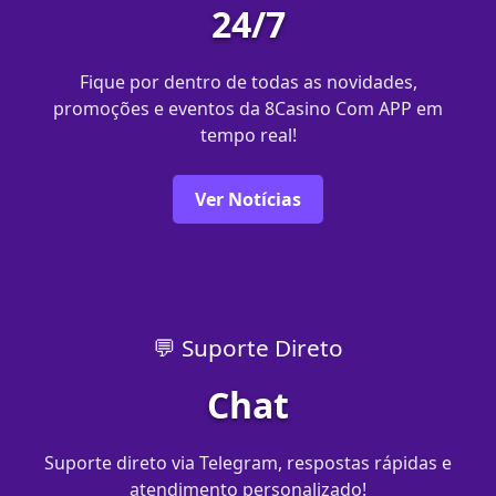
24/7
Fique por dentro de todas as novidades,
promoções e eventos da 8Casino Com APP em
tempo real!
Ver Notícias
💬 Suporte Direto
Chat
Suporte direto via Telegram, respostas rápidas e
atendimento personalizado!