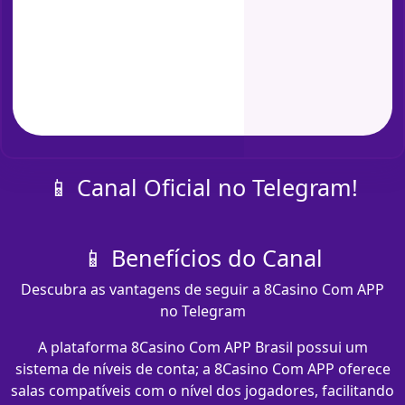
📱 Canal Oficial no Telegram!
📱 Benefícios do Canal
Descubra as vantagens de seguir a 8Casino Com APP
no Telegram
A plataforma 8Casino Com APP Brasil possui um
sistema de níveis de conta; a 8Casino Com APP oferece
salas compatíveis com o nível dos jogadores, facilitando