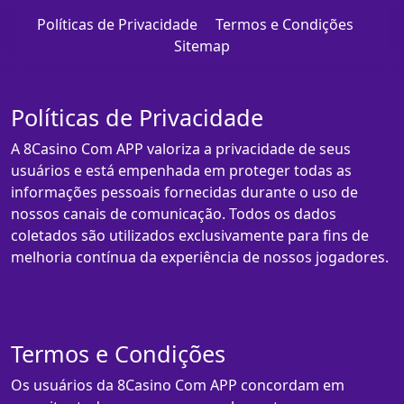
Políticas de Privacidade
Termos e Condições
Sitemap
Políticas de Privacidade
A 8Casino Com APP valoriza a privacidade de seus
usuários e está empenhada em proteger todas as
informações pessoais fornecidas durante o uso de
nossos canais de comunicação. Todos os dados
coletados são utilizados exclusivamente para fins de
melhoria contínua da experiência de nossos jogadores.
Termos e Condições
Os usuários da 8Casino Com APP concordam em