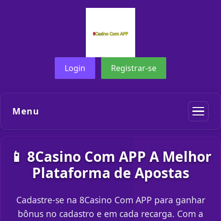
Login
Registrar-se
Menu
📱 8Casino Com APP A Melhor
Plataforma de Apostas
Cadastre-se na 8Casino Com APP para ganhar
bônus no cadastro e em cada recarga. Com a