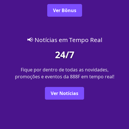
Ver Bônus
📢 Notícias em Tempo Real
24/7
Fique por dentro de todas as novidades,
promoções e eventos da 888F em tempo real!
Ver Notícias