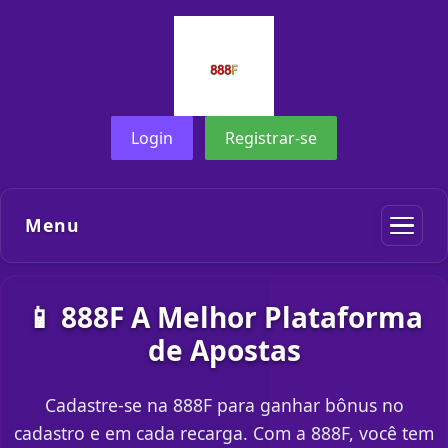
Login
Registrar-se
Menu
📱 888F A Melhor Plataforma
de Apostas
Cadastre-se na 888F para ganhar bônus no
cadastro e em cada recarga. Com a 888F, você tem