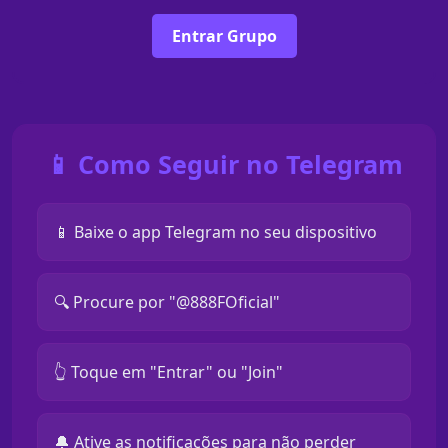
Entrar Grupo
📱 Como Seguir no Telegram
📱 Baixe o app Telegram no seu dispositivo
🔍 Procure por "@888FOficial"
👆 Toque em "Entrar" ou "Join"
🔔 Ative as notificações para não perder