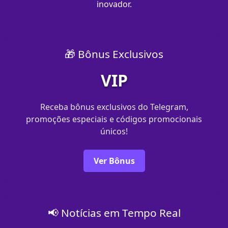
inovador.
🎁 Bônus Exclusivos
VIP
Receba bônus exclusivos do Telegram,
promoções especiais e códigos promocionais
únicos!
Ver Bônus
📢 Notícias em Tempo Real