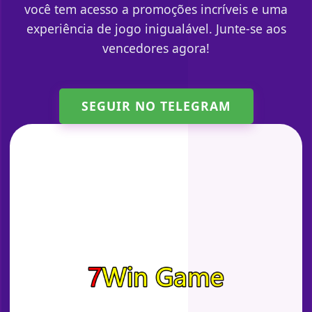
você tem acesso a promoções incríveis e uma
experiência de jogo inigualável. Junte-se aos
vencedores agora!
SEGUIR NO TELEGRAM