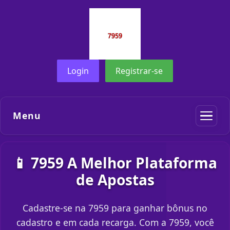
Login
Registrar-se
Menu
📱 7959 A Melhor Plataforma
de Apostas
Cadastre-se na 7959 para ganhar bônus no
cadastro e em cada recarga. Com a 7959, você