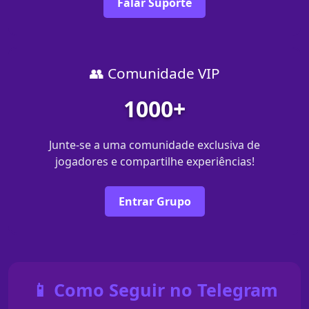
Falar Suporte
👥 Comunidade VIP
1000+
Junte-se a uma comunidade exclusiva de
jogadores e compartilhe experiências!
Entrar Grupo
📱 Como Seguir no Telegram