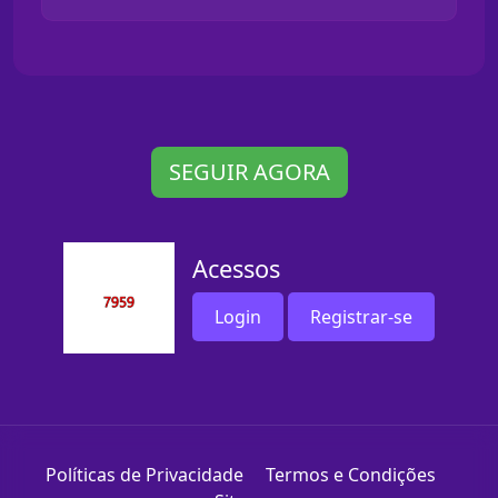
SEGUIR AGORA
Acessos
Login
Registrar-se
Políticas de Privacidade
Termos e Condições