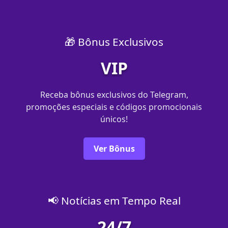
🎁 Bônus Exclusivos
VIP
Receba bônus exclusivos do Telegram,
promoções especiais e códigos promocionais
únicos!
Ver Bônus
📢 Notícias em Tempo Real
24/7