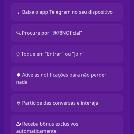
📱 Baixe o app Telegram no seu dispositivo
🔍 Procure por "@78NOficial"
👆 Toque em "Entrar" ou "Join"
🔔 Ative as notificações para não perder
nada
💬 Participe das conversas e interaja
🎁 Receba bônus exclusivos
automaticamente