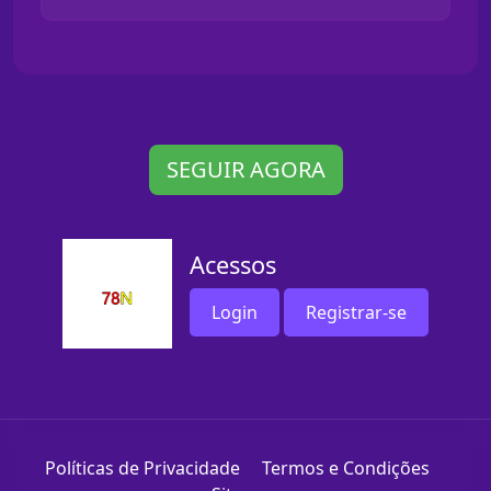
SEGUIR AGORA
Acessos
Login
Registrar-se
Políticas de Privacidade
Termos e Condições