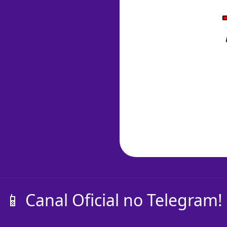
📱 Canal Oficial no Telegram!