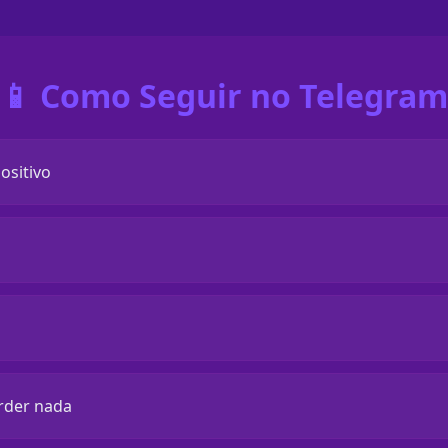
📱 Como Seguir no Telegram
ositivo
erder nada