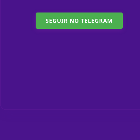
SEGUIR NO TELEGRAM