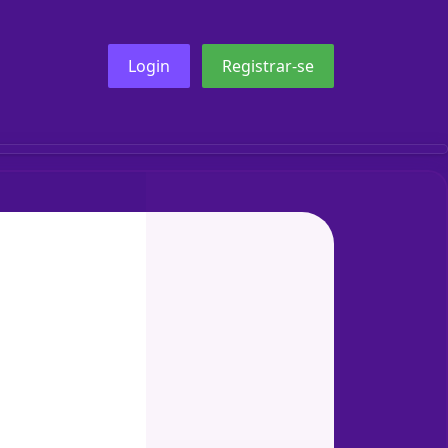
Login
Registrar-se