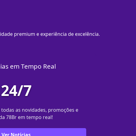
lidade premium e experiência de excelência.
cias em Tempo Real
24/7
e todas as novidades, promoções e
da 78Br em tempo real!
Ver Notícias