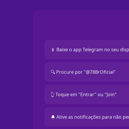
📱 Baixe o app Telegram no seu disp
🔍 Procure por "@78BrOficial"
👆 Toque em "Entrar" ou "Join"
🔔 Ative as notificações para não p