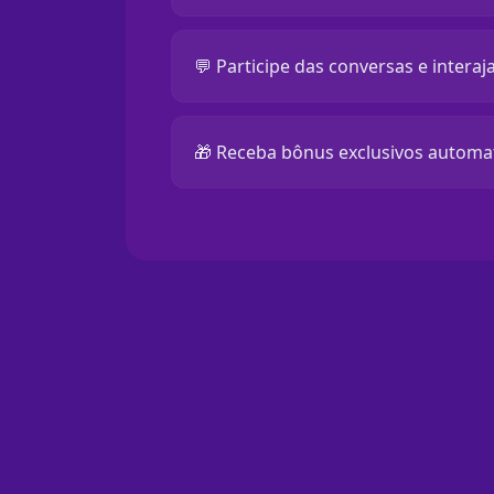
💬 Participe das conversas e interaj
🎁 Receba bônus exclusivos autom