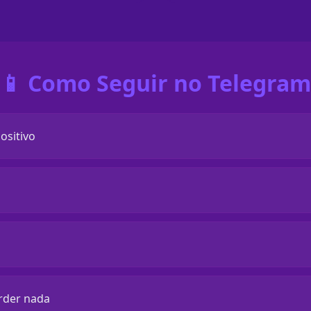
📱 Como Seguir no Telegram
ositivo
erder nada