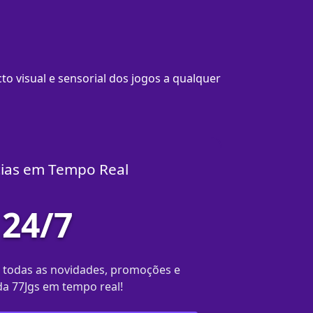
to visual e sensorial dos jogos a qualquer
cias em Tempo Real
24/7
e todas as novidades, promoções e
da 77Jgs em tempo real!