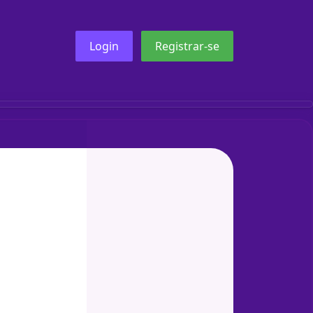
Login
Registrar-se