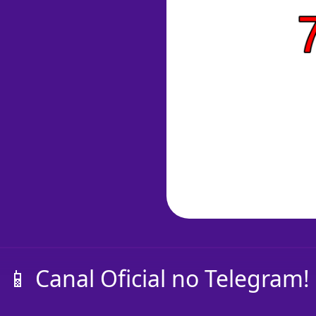
📱 Canal Oficial no Telegram!