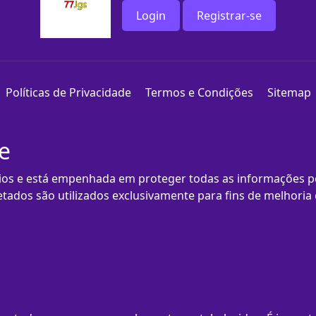
Login
Registrar-se
Políticas de Privacidade
Termos e Condições
Sitemap
de
ários e está empenhada em proteger todas as informações p
tados são utilizados exclusivamente para fins de melhoria