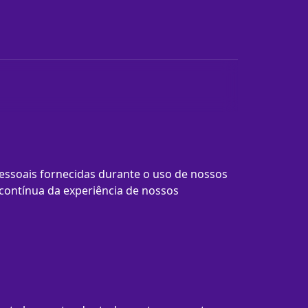
essoais fornecidas durante o uso de nossos
 contínua da experiência de nossos