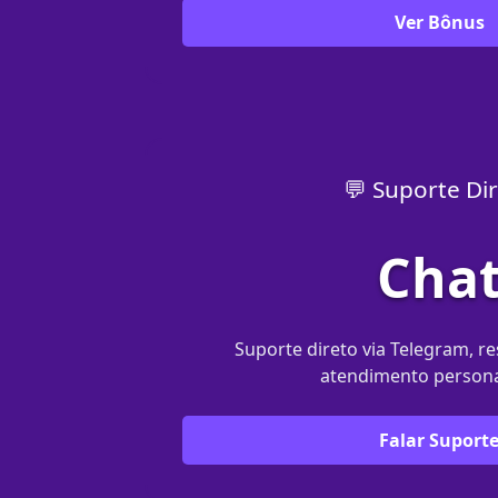
Ver Bônus
💬 Suporte Di
Cha
Suporte direto via Telegram, r
atendimento persona
Falar Suport