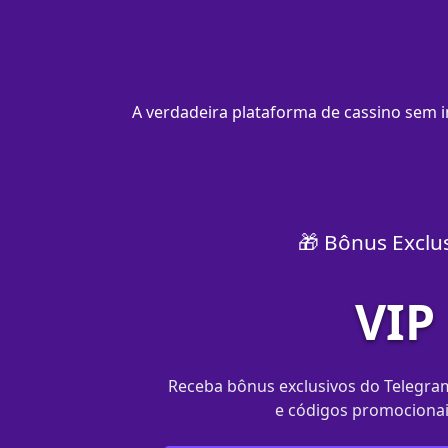
A verdadeira plataforma de cassino sem in
🎁 Bônus Exclu
VIP
Receba bônus exclusivos do Telegra
e códigos promocionai