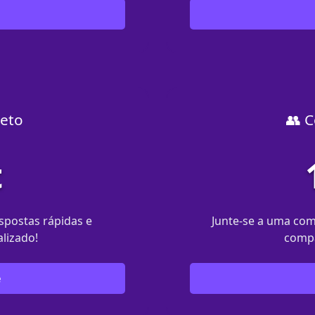
reto
👥 
t
espostas rápidas e
Junte-se a uma com
lizado!
compa
e