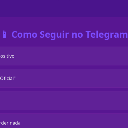
📱 Como Seguir no Telegram
ositivo
ficial"
erder nada