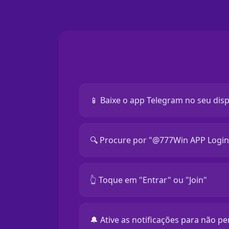
📱 Baixe o app Telegram no seu disp
🔍 Procure por "@777Win APP LoginO
👆 Toque em "Entrar" ou "Join"
🔔 Ative as notificações para não p