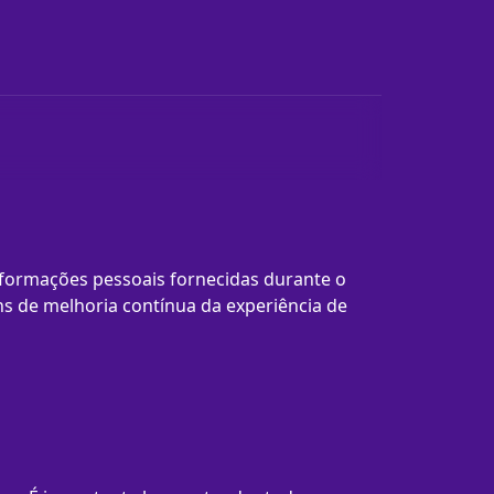
nformações pessoais fornecidas durante o
ns de melhoria contínua da experiência de