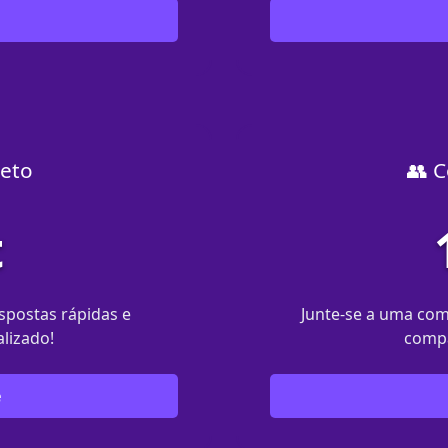
reto
👥 
t
espostas rápidas e
Junte-se a uma com
lizado!
compa
e