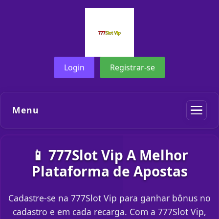
Login
Registrar-se
Menu
📱 777Slot Vip A Melhor
Plataforma de Apostas
Cadastre-se na 777Slot Vip para ganhar bônus no
cadastro e em cada recarga. Com a 777Slot Vip,