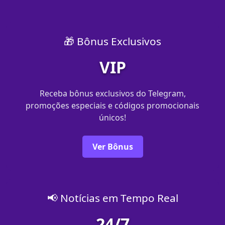
🎁 Bônus Exclusivos
VIP
Receba bônus exclusivos do Telegram,
promoções especiais e códigos promocionais
únicos!
Ver Bônus
📢 Notícias em Tempo Real
24/7