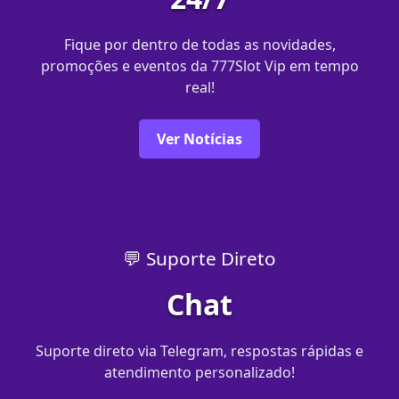
Fique por dentro de todas as novidades,
promoções e eventos da 777Slot Vip em tempo
real!
Ver Notícias
💬 Suporte Direto
Chat
Suporte direto via Telegram, respostas rápidas e
atendimento personalizado!