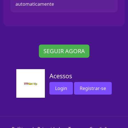
automaticamente
SEGUIR AGORA
Acessos
Login
Registrar-se