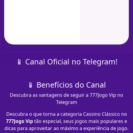
📱 Canal Oficial no Telegram!
📱 Benefícios do Canal
Descubra as vantagens de seguir a 777Jogo Vip no
Telegram
Descubra o que torna a categoria Cassino Clássico no
777Jogo Vip
tão especial, seus jogos mais populares e
dicas para aproveitar ao máximo a experiência de jogo.