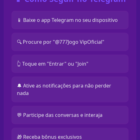
📱 Baixe o app Telegram no seu dispositivo
🔍 Procure por "@777Jogo VipOficial"
👆 Toque em "Entrar" ou "Join"
🔔 Ative as notificações para não perder
nada
💬 Participe das conversas e interaja
🎁 Receba bônus exclusivos