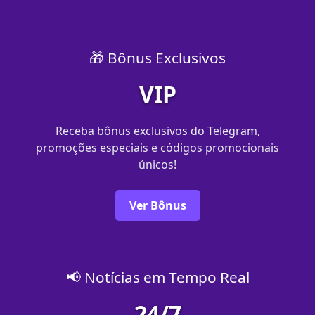
🎁 Bônus Exclusivos
VIP
Receba bônus exclusivos do Telegram,
promoções especiais e códigos promocionais
únicos!
Ver Bônus
📢 Notícias em Tempo Real
24/7