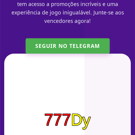
tem acesso a promoções incríveis e uma
experiência de jogo inigualável. Junte-se aos
vencedores agora!
SEGUIR NO TELEGRAM