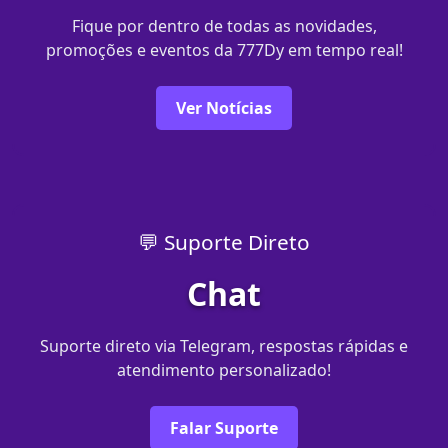
Fique por dentro de todas as novidades,
promoções e eventos da 777Dy em tempo real!
Ver Notícias
💬 Suporte Direto
Chat
Suporte direto via Telegram, respostas rápidas e
atendimento personalizado!
Falar Suporte