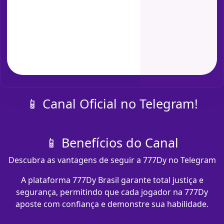
📱 Canal Oficial no Telegram!
📱 Benefícios do Canal
Descubra as vantagens de seguir a 777Dy no Telegram
A plataforma 777Dy Brasil garante total justiça e
segurança, permitindo que cada jogador na 777Dy
aposte com confiança e demonstre sua habilidade.