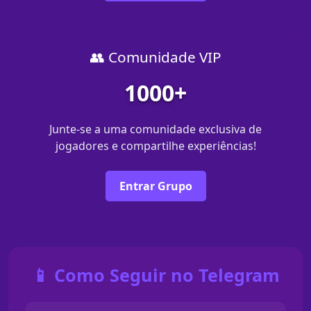
👥 Comunidade VIP
1000+
Junte-se a uma comunidade exclusiva de
jogadores e compartilhe experiências!
Entrar Grupo
📱 Como Seguir no Telegram