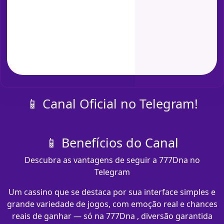
📱 Canal Oficial no Telegram!
📱 Benefícios do Canal
Descubra as vantagens de seguir a 777Dna no
Telegram
Um cassino que se destaca por sua interface simples e
grande variedade de jogos, com emoção real e chances
reais de ganhar — só na 777Dna , diversão garantida