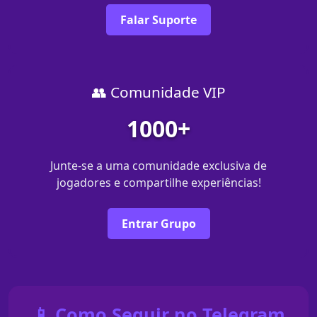
Falar Suporte
👥 Comunidade VIP
1000+
Junte-se a uma comunidade exclusiva de
jogadores e compartilhe experiências!
Entrar Grupo
📱 Como Seguir no Telegram