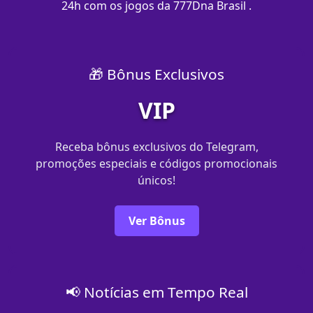
24h com os jogos da 777Dna Brasil .
🎁 Bônus Exclusivos
VIP
Receba bônus exclusivos do Telegram,
promoções especiais e códigos promocionais
únicos!
Ver Bônus
📢 Notícias em Tempo Real