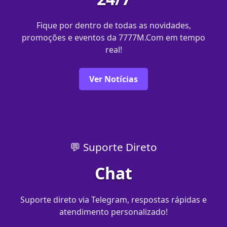
Fique por dentro de todas as novidades,
promoções e eventos da 7777M.Com em tempo
real!
Ver Notícias
💬 Suporte Direto
Chat
Suporte direto via Telegram, respostas rápidas e
atendimento personalizado!