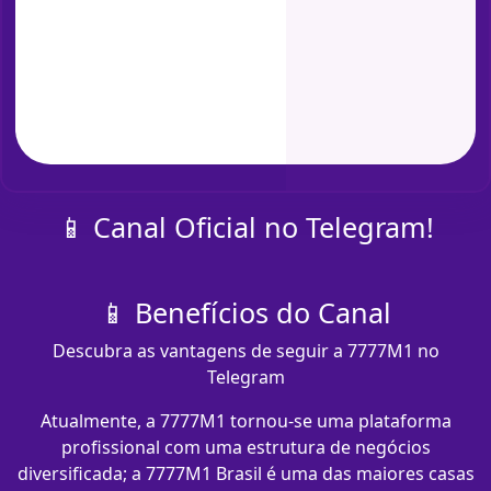
📱 Canal Oficial no Telegram!
📱 Benefícios do Canal
Descubra as vantagens de seguir a 7777M1 no
Telegram
Atualmente, a 7777M1 tornou-se uma plataforma
profissional com uma estrutura de negócios
diversificada; a 7777M1 Brasil é uma das maiores casas