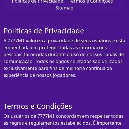
Políticas de Privacidade
Termos e Condições
Sitemap
Políticas de Privacidade
A 7777M1 valoriza a privacidade de seus usuários e está
empenhada em proteger todas as informações
pessoais fornecidas durante o uso de nossos canais de
comunicação. Todos os dados coletados são utilizados
exclusivamente para fins de melhoria contínua da
experiência de nossos jogadores.
Termos e Condições
Os usuários da 7777M1 concordam em respeitar todas
as regras e regulamentos estabelecidos. É importante