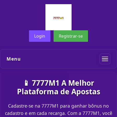
Login
Registrar-se
Menu
📱 7777M1 A Melhor
Plataforma de Apostas
Cadastre-se na 7777M1 para ganhar bônus no
cadastro e em cada recarga. Com a 7777M1, você