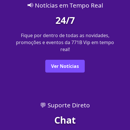
📢 Notícias em Tempo Real
24/7
Fique por dentro de todas as novidades,
promoções e eventos da 771B Vip em tempo
real!
Ver Notícias
💬 Suporte Direto
Chat