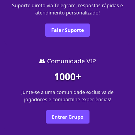
Suporte direto via Telegram, respostas rápidas e
atendimento personalizado!
Falar Suporte
👥 Comunidade VIP
1000+
Junte-se a uma comunidade exclusiva de
jogadores e compartilhe experiências!
Entrar Grupo