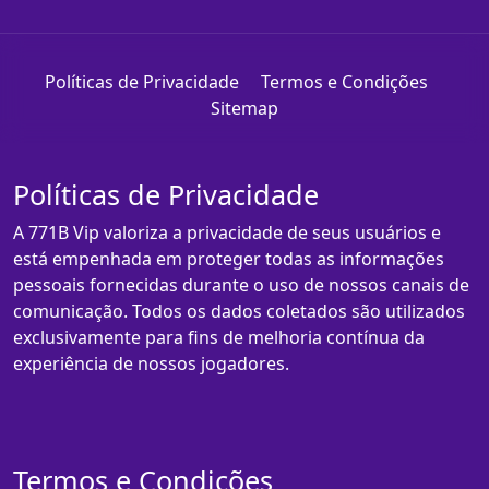
Políticas de Privacidade
Termos e Condições
Sitemap
Políticas de Privacidade
A 771B Vip valoriza a privacidade de seus usuários e
está empenhada em proteger todas as informações
pessoais fornecidas durante o uso de nossos canais de
comunicação. Todos os dados coletados são utilizados
exclusivamente para fins de melhoria contínua da
experiência de nossos jogadores.
Termos e Condições