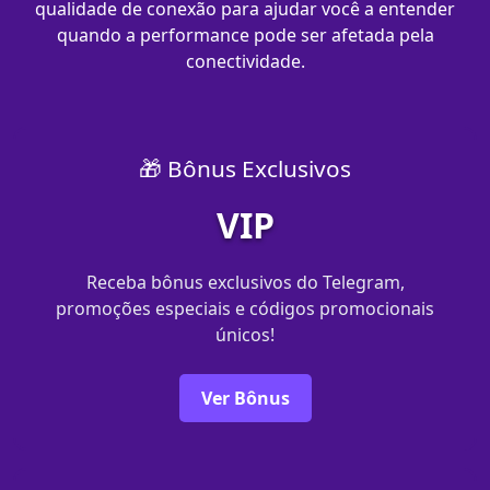
qualidade de conexão para ajudar você a entender
quando a performance pode ser afetada pela
conectividade.
🎁 Bônus Exclusivos
VIP
Receba bônus exclusivos do Telegram,
promoções especiais e códigos promocionais
únicos!
Ver Bônus