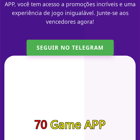
APP, você tem acesso a promoções incríveis e uma
experiência de jogo inigualável. Junte-se aos
vencedores agora!
SEGUIR NO TELEGRAM