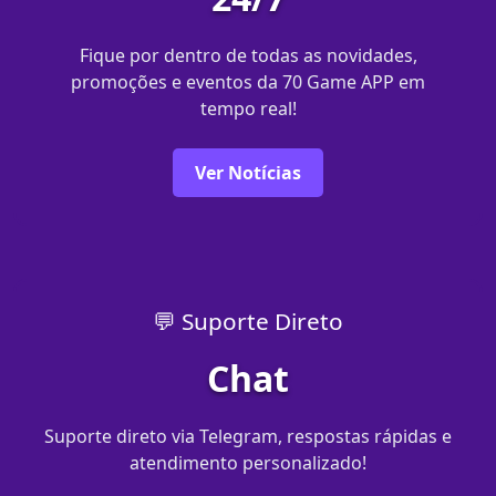
Fique por dentro de todas as novidades,
promoções e eventos da 70 Game APP em
tempo real!
Ver Notícias
💬 Suporte Direto
Chat
Suporte direto via Telegram, respostas rápidas e
atendimento personalizado!