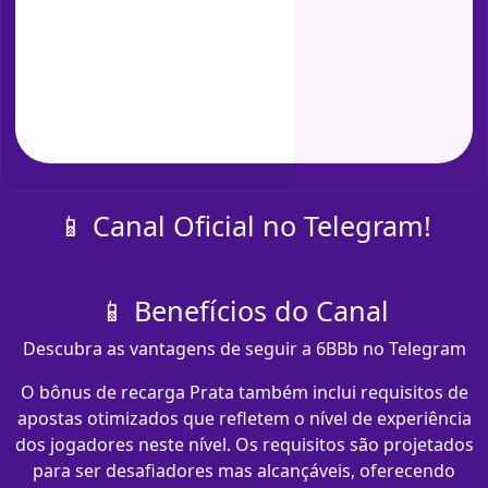
📱 Canal Oficial no Telegram!
📱 Benefícios do Canal
Descubra as vantagens de seguir a 6BBb no Telegram
O bônus de recarga Prata também inclui requisitos de
apostas otimizados que refletem o nível de experiência
dos jogadores neste nível. Os requisitos são projetados
para ser desafiadores mas alcançáveis, oferecendo