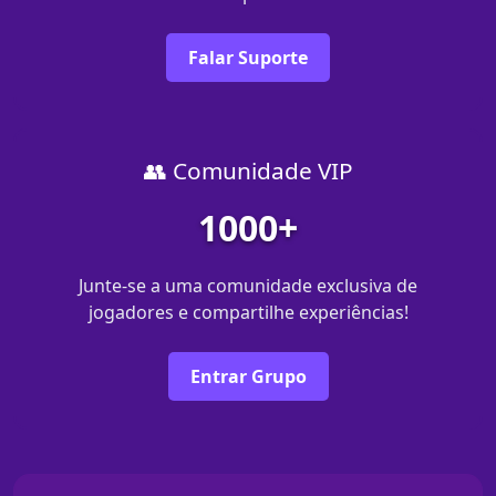
Falar Suporte
👥 Comunidade VIP
1000+
Junte-se a uma comunidade exclusiva de
jogadores e compartilhe experiências!
Entrar Grupo