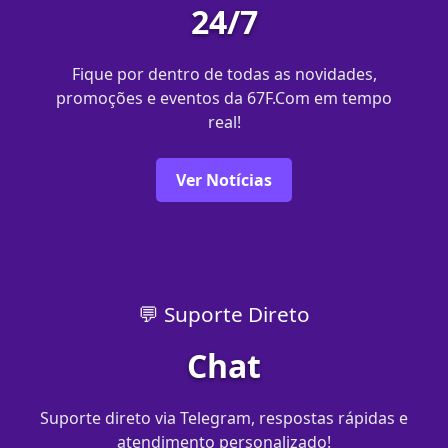
24/7
Fique por dentro de todas as novidades,
promoções e eventos da 67F.Com em tempo
real!
Ver Notícias
💬 Suporte Direto
Chat
Suporte direto via Telegram, respostas rápidas e
atendimento personalizado!