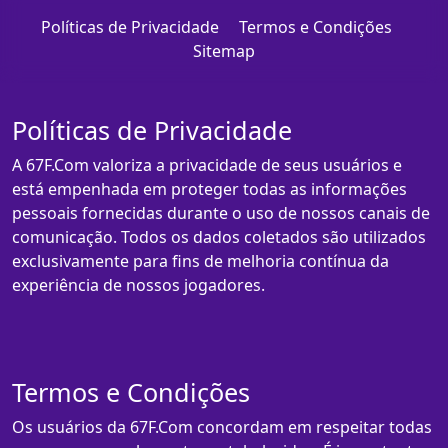
Políticas de Privacidade
Termos e Condições
Sitemap
Políticas de Privacidade
A 67F.Com valoriza a privacidade de seus usuários e
está empenhada em proteger todas as informações
pessoais fornecidas durante o uso de nossos canais de
comunicação. Todos os dados coletados são utilizados
exclusivamente para fins de melhoria contínua da
experiência de nossos jogadores.
Termos e Condições
Os usuários da 67F.Com concordam em respeitar todas