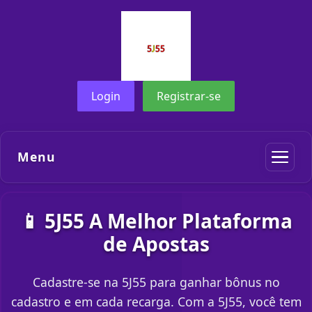
Login
Registrar-se
Menu
📱 5J55 A Melhor Plataforma
de Apostas
Cadastre-se na 5J55 para ganhar bônus no
cadastro e em cada recarga. Com a 5J55, você tem