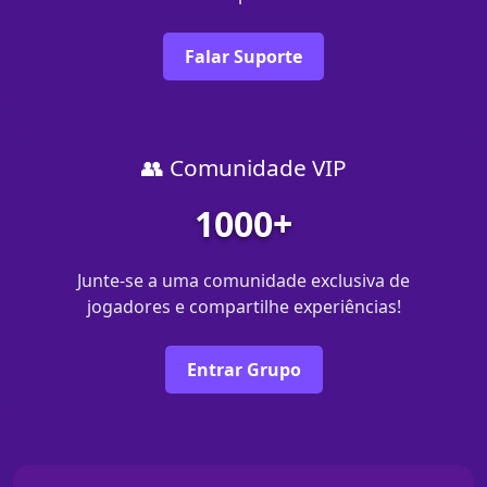
Falar Suporte
👥 Comunidade VIP
1000+
Junte-se a uma comunidade exclusiva de
jogadores e compartilhe experiências!
Entrar Grupo