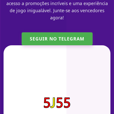
acesso a promoções incríveis e uma experiência
de jogo inigualável. Junte-se aos vencedores
agora!
SEGUIR NO TELEGRAM