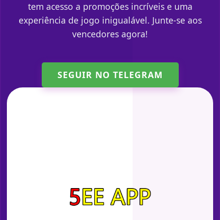
tem acesso a promoções incríveis e uma
experiência de jogo inigualável. Junte-se aos
vencedores agora!
SEGUIR NO TELEGRAM