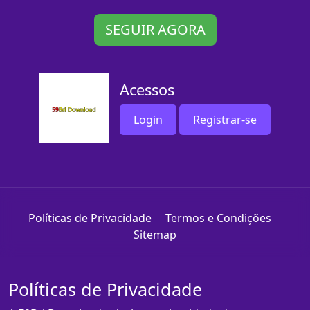
SEGUIR AGORA
Acessos
Login
Registrar-se
Políticas de Privacidade
Termos e Condições
Sitemap
Políticas de Privacidade