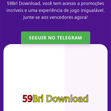
59Brl Download, você tem acesso a promoções
incríveis e uma experiência de jogo inigualável.
Junte-se aos vencedores agora!
SEGUIR NO TELEGRAM