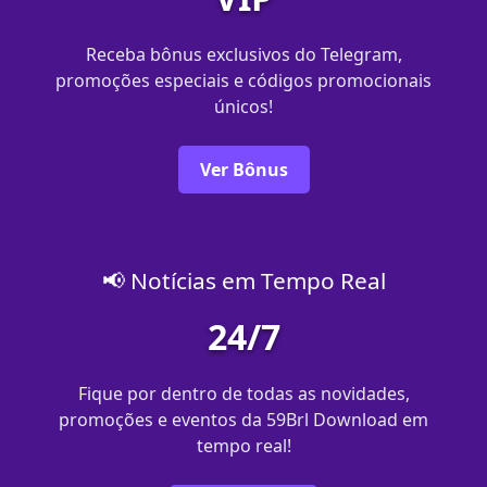
Receba bônus exclusivos do Telegram,
promoções especiais e códigos promocionais
únicos!
Ver Bônus
📢 Notícias em Tempo Real
24/7
Fique por dentro de todas as novidades,
promoções e eventos da 59Brl Download em
tempo real!