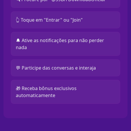
👆 Toque em "Entrar" ou "Join"
🔔 Ative as notificações para não perder
nada
💬 Participe das conversas e interaja
🎁 Receba bônus exclusivos
automaticamente