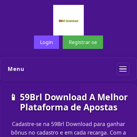
Login
Registrar-se
Menu
📱 59Brl Download A Melhor
Plataforma de Apostas
Cadastre-se na 59Brl Download para ganhar
bônus no cadastro e em cada recarga. Com a