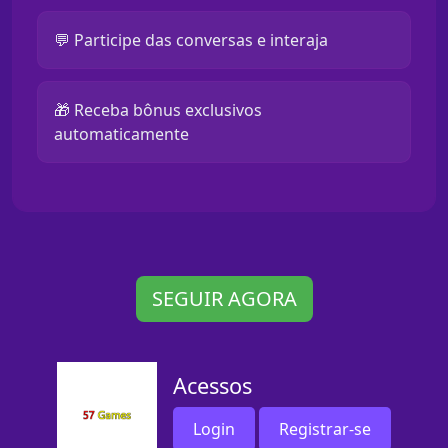
💬 Participe das conversas e interaja
🎁 Receba bônus exclusivos
automaticamente
SEGUIR AGORA
Acessos
Login
Registrar-se