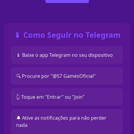
📱 Como Seguir no Telegram
📱 Baixe o app Telegram no seu dispositivo
🔍 Procure por "@57 GamesOficial"
👆 Toque em "Entrar" ou "Join"
🔔 Ative as notificações para não perder
nada