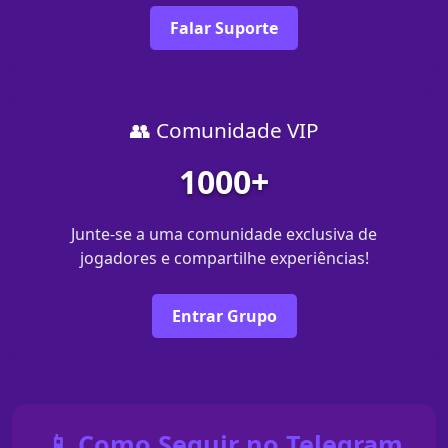
Falar Suporte
👥 Comunidade VIP
1000+
Junte-se a uma comunidade exclusiva de
jogadores e compartilhe experiências!
Entrar Grupo
📱 Como Seguir no Telegram