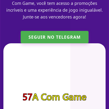
Com Game, você tem acesso a promoções
incríveis e uma experiência de jogo inigualável.
Junte-se aos vencedores agora!
SEGUIR NO TELEGRAM