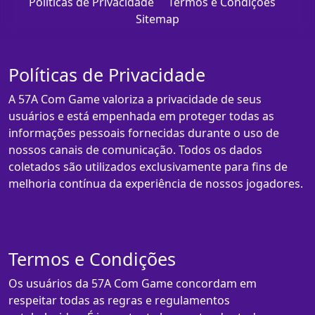
Políticas de Privacidade
Termos e Condições
Sitemap
Políticas de Privacidade
A 57A Com Game valoriza a privacidade de seus
usuários e está empenhada em proteger todas as
informações pessoais fornecidas durante o uso de
nossos canais de comunicação. Todos os dados
coletados são utilizados exclusivamente para fins de
melhoria contínua da experiência de nossos jogadores.
Termos e Condições
Os usuários da 57A Com Game concordam em
respeitar todas as regras e regulamentos