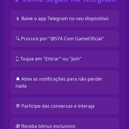
📱 Baixe o app Telegram no seu dispositivo
🔍 Procure por "@57A Com GameOficial"
👆 Toque em "Entrar" ou "Join"
🔔 Ative as notificações para não perder
nada
💬 Participe das conversas e interaja
🎁 Receba bônus exclusivos