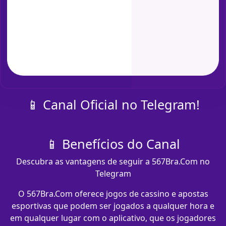
📱 Canal Oficial no Telegram!
📱 Benefícios do Canal
Descubra as vantagens de seguir a 567Bra.Com no
Telegram
O 567Bra.Com oferece jogos de cassino e apostas
esportivas que podem ser jogados a qualquer hora e
em qualquer lugar com o aplicativo, que os jogadores