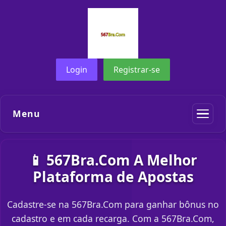
Login
Registrar-se
Menu
📱 567Bra.Com A Melhor
Plataforma de Apostas
Cadastre-se na 567Bra.Com para ganhar bônus no
cadastro e em cada recarga. Com a 567Bra.Com,