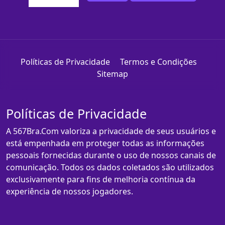
Políticas de Privacidade
Termos e Condições
Sitemap
Políticas de Privacidade
A 567Bra.Com valoriza a privacidade de seus usuários e
está empenhada em proteger todas as informações
pessoais fornecidas durante o uso de nossos canais de
comunicação. Todos os dados coletados são utilizados
exclusivamente para fins de melhoria contínua da
experiência de nossos jogadores.