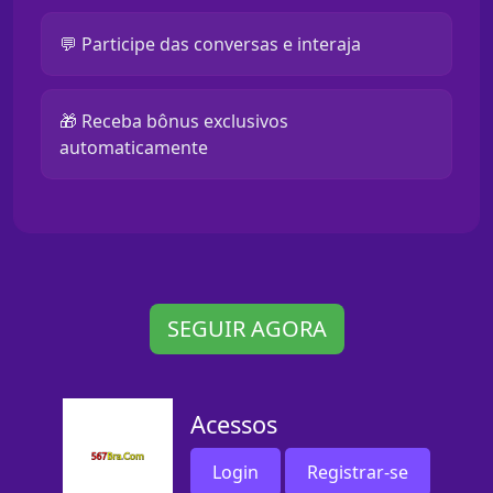
💬 Participe das conversas e interaja
🎁 Receba bônus exclusivos
automaticamente
SEGUIR AGORA
Acessos
Login
Registrar-se