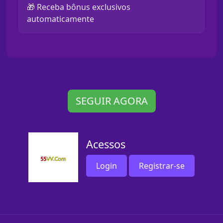
🎁 Receba bônus exclusivos
automaticamente
SEGUIR AGORA
Acessos
Login
Registrar-se