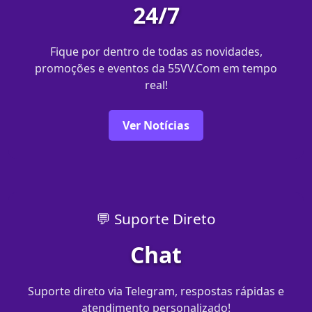
24/7
Fique por dentro de todas as novidades,
promoções e eventos da 55VV.Com em tempo
real!
Ver Notícias
💬 Suporte Direto
Chat
Suporte direto via Telegram, respostas rápidas e
atendimento personalizado!