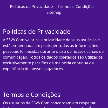
Políticas de Privacidade
Termos e Condições
Sitemap
Políticas de Privacidade
A 55VV.Com valoriza a privacidade de seus usuários e
está empenhada em proteger todas as informações
pessoais fornecidas durante o uso de nossos canais de
comunicação. Todos os dados coletados são utilizados
exclusivamente para fins de melhoria contínua da
experiência de nossos jogadores.
Termos e Condições
Os usuários da 55VV.Com concordam em respeitar