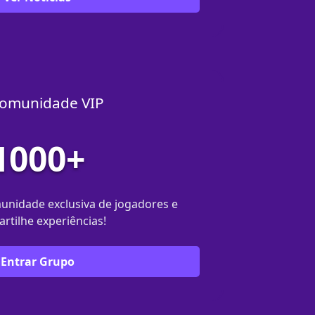
Comunidade VIP
1000+
unidade exclusiva de jogadores e
rtilhe experiências!
Entrar Grupo