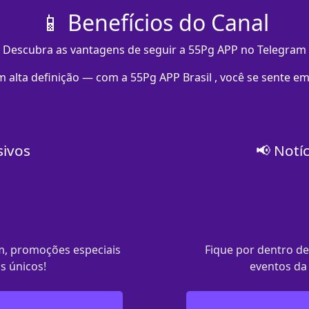
📱 Benefícios do Canal
Descubra as vantagens de seguir a 55Pg APP no Telegram
 alta definição — com a 55Pg APP Brasil , você se sente e
sivos
📢 Notí
m, promoções especiais
Fique por dentro d
s únicos!
eventos da