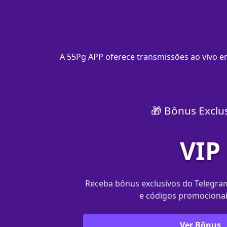
A 55Pg APP oferece transmissões ao vivo em
🎁 Bônus Exclu
VIP
Receba bônus exclusivos do Telegra
e códigos promocionai
Ver Bônus