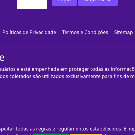
Políticas de Privacidade
Termos e Condições
Sitemap
de
usuários e está empenhada em proteger todas as informaçõ
os coletados são utilizados exclusivamente para fins de m
eitar todas as regras e regulamentos estabelecidos. É imp