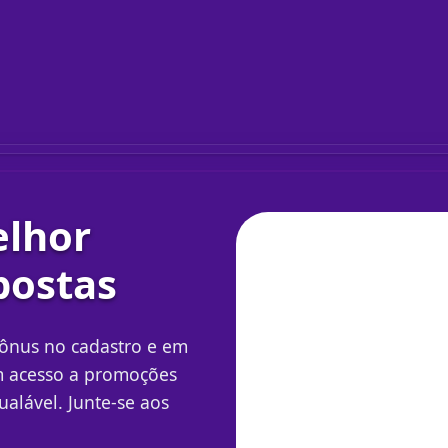
elhor
postas
ônus no cadastro e em
m acesso a promoções
ualável. Junte-se aos