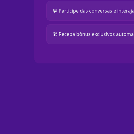
💬 Participe das conversas e interaj
🎁 Receba bônus exclusivos autom