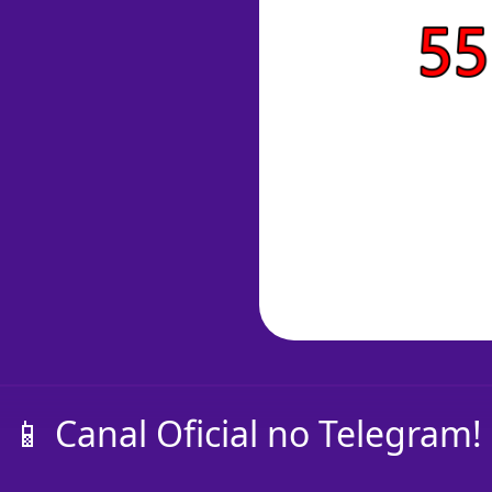
📱 Canal Oficial no Telegram!