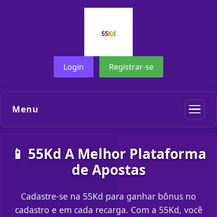
Login
Registrar-se
Menu
📱 55Kd A Melhor Plataforma
de Apostas
Cadastre-se na 55Kd para ganhar bônus no
cadastro e em cada recarga. Com a 55Kd, você