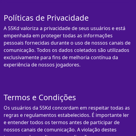
Políticas de Privacidade
A 55Kd valoriza a privacidade de seus usuários e está
empenhada em proteger todas as informações
pessoais fornecidas durante o uso de nossos canais de
comunicação. Todos os dados coletados são utilizados
exclusivamente para fins de melhoria contínua da
experiência de nossos jogadores.
Termos e Condições
Os usuários da 55Kd concordam em respeitar todas as
regras e regulamentos estabelecidos. É importante ler
e entender todos os termos antes de participar de
nossos canais de comunicação. A violação destes