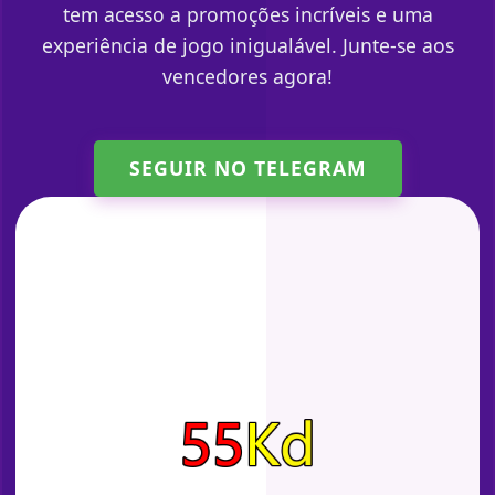
tem acesso a promoções incríveis e uma
experiência de jogo inigualável. Junte-se aos
vencedores agora!
SEGUIR NO TELEGRAM