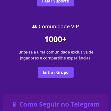
Falar Suporte
👥 Comunidade VIP
1000+
Junte-se a uma comunidade exclusiva de
jogadores e compartilhe experiências!
Entrar Grupo
📱 Como Seguir no Telegram