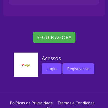
SEGUIR AGORA
Acessos
Login
Registrar-se
Políticas de Privacidade
Termos e Condições