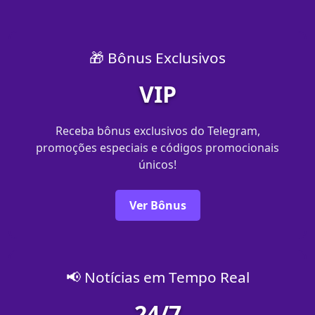
🎁 Bônus Exclusivos
VIP
Receba bônus exclusivos do Telegram,
promoções especiais e códigos promocionais
únicos!
Ver Bônus
📢 Notícias em Tempo Real
24/7