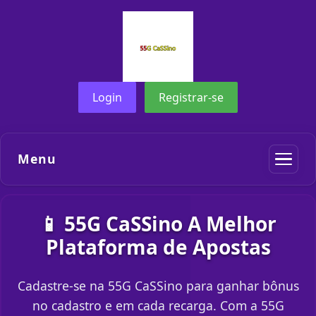
Login
Registrar-se
Menu
📱 55G CaSSino A Melhor
Plataforma de Apostas
Cadastre-se na 55G CaSSino para ganhar bônus
no cadastro e em cada recarga. Com a 55G