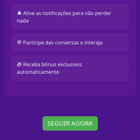
🔔 Ative as notificações para não perder
nada
💬 Participe das conversas e interaja
🎁 Receba bônus exclusivos
automaticamente
SEGUIR AGORA