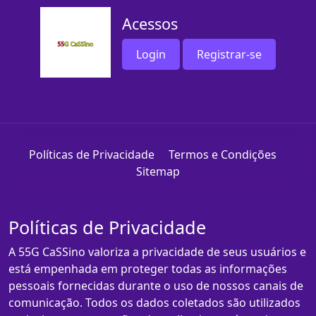
Acessos
Login
Registrar-se
Políticas de Privacidade
Termos e Condições
Sitemap
Políticas de Privacidade
A 55G CaSSino valoriza a privacidade de seus usuários e
está empenhada em proteger todas as informações
pessoais fornecidas durante o uso de nossos canais de
comunicação. Todos os dados coletados são utilizados