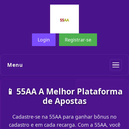
Login
Registrar-se
Menu
📱 55AA A Melhor Plataforma
de Apostas
Cadastre-se na 55AA para ganhar bônus no
cadastro e em cada recarga. Com a 55AA, você