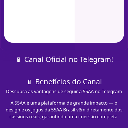
📱 Canal Oficial no Telegram!
📱 Benefícios do Canal
Descubra as vantagens de seguir a 55AA no Telegram
A 55AA é uma plataforma de grande impacto — o
design e os jogos da 55AA Brasil vêm diretamente dos
cassinos reais, garantindo uma imersão completa.