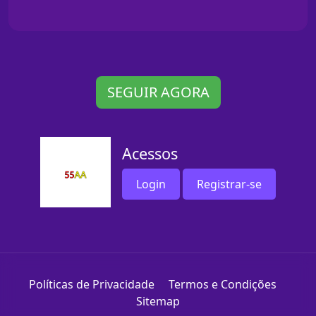
SEGUIR AGORA
Acessos
Login
Registrar-se
Políticas de Privacidade
Termos e Condições
Sitemap