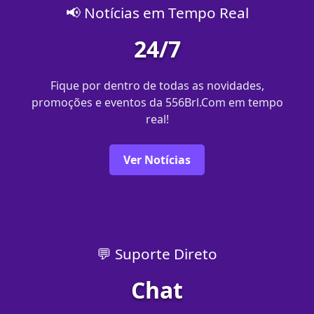
📢 Notícias em Tempo Real
24/7
Fique por dentro de todas as novidades,
promoções e eventos da 556Brl.Com em tempo
real!
Ver Notícias
💬 Suporte Direto
Chat