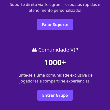
Suporte direto via Telegram, respostas rápidas e
atendimento personalizado!
Falar Suporte
👥 Comunidade VIP
1000+
Junte-se a uma comunidade exclusiva de
jogadores e compartilhe experiências!
Entrar Grupo