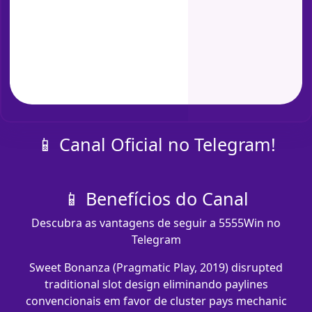
📱 Canal Oficial no Telegram!
📱 Benefícios do Canal
Descubra as vantagens de seguir a 5555Win no
Telegram
Sweet Bonanza (Pragmatic Play, 2019) disrupted
traditional slot design eliminando paylines
convencionais em favor de cluster pays mechanic