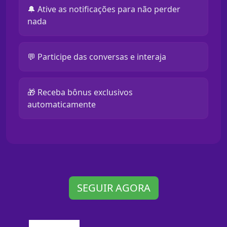
🔔 Ative as notificações para não perder
nada
💬 Participe das conversas e interaja
🎁 Receba bônus exclusivos
automaticamente
SEGUIR AGORA