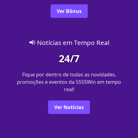
Ver Bônus
📢 Notícias em Tempo Real
24/7
Fique por dentro de todas as novidades,
promoções e eventos da 5555Win em tempo
real!
Ver Notícias