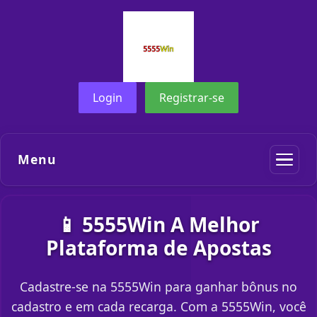
Login
Registrar-se
Menu
📱 5555Win A Melhor
Plataforma de Apostas
Cadastre-se na 5555Win para ganhar bônus no
cadastro e em cada recarga. Com a 5555Win, você