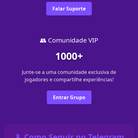
Falar Suporte
👥 Comunidade VIP
1000+
Junte-se a uma comunidade exclusiva de
jogadores e compartilhe experiências!
Entrar Grupo
📱 Como Seguir no Telegram