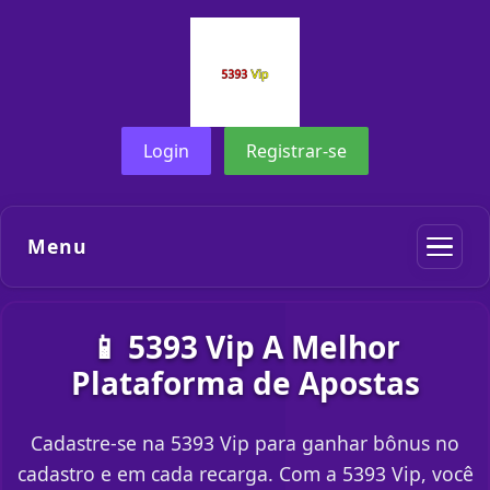
Login
Registrar-se
Menu
📱 5393 Vip A Melhor
Plataforma de Apostas
Cadastre-se na 5393 Vip para ganhar bônus no
cadastro e em cada recarga. Com a 5393 Vip, você