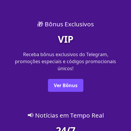
🎁 Bônus Exclusivos
VIP
Receba bônus exclusivos do Telegram,
promoções especiais e códigos promocionais
únicos!
Ver Bônus
📢 Notícias em Tempo Real
24/7