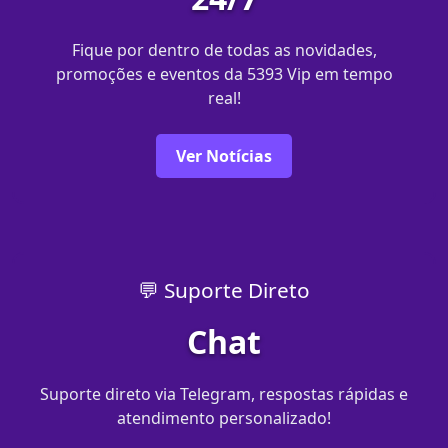
Fique por dentro de todas as novidades,
promoções e eventos da 5393 Vip em tempo
real!
Ver Notícias
💬 Suporte Direto
Chat
Suporte direto via Telegram, respostas rápidas e
atendimento personalizado!