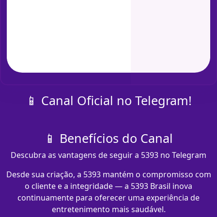
📱 Canal Oficial no Telegram!
📱 Benefícios do Canal
Descubra as vantagens de seguir a 5393 no Telegram
Desde sua criação, a 5393 mantém o compromisso com
o cliente e a integridade — a 5393 Brasil inova
continuamente para oferecer uma experiência de
entretenimento mais saudável.