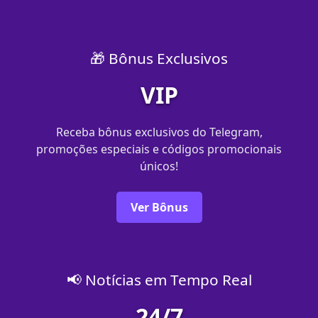
🎁 Bônus Exclusivos
VIP
Receba bônus exclusivos do Telegram,
promoções especiais e códigos promocionais
únicos!
Ver Bônus
📢 Notícias em Tempo Real
24/7