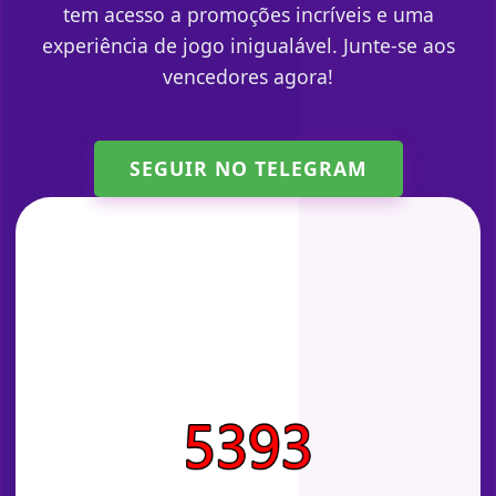
tem acesso a promoções incríveis e uma
experiência de jogo inigualável. Junte-se aos
vencedores agora!
SEGUIR NO TELEGRAM