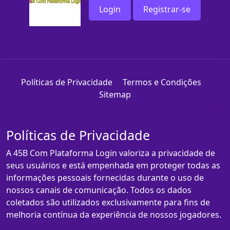
Login
Registrar-se
Políticas de Privacidade
Termos e Condições
Sitemap
Políticas de Privacidade
A 45B Com Plataforma Login valoriza a privacidade de
seus usuários e está empenhada em proteger todas as
informações pessoais fornecidas durante o uso de
nossos canais de comunicação. Todos os dados
coletados são utilizados exclusivamente para fins de
melhoria contínua da experiência de nossos jogadores.