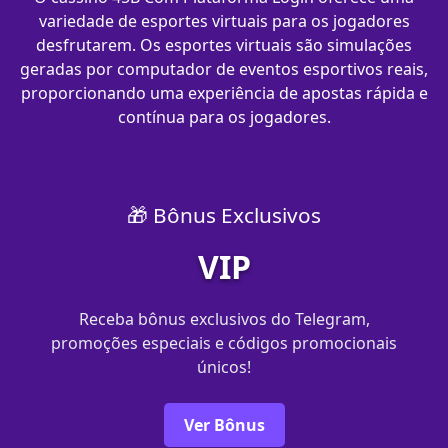
variedade de esportes virtuais para os jogadores
desfrutarem. Os esportes virtuais são simulações
geradas por computador de eventos esportivos reais,
proporcionando uma experiência de apostas rápida e
contínua para os jogadores.
🎁 Bônus Exclusivos
VIP
Receba bônus exclusivos do Telegram,
promoções especiais e códigos promocionais
únicos!
Ver Bônus