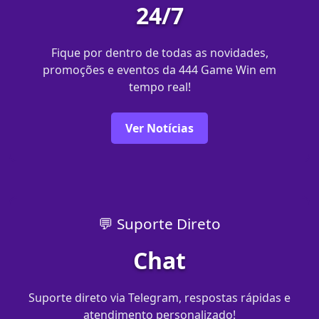
24/7
Fique por dentro de todas as novidades,
promoções e eventos da 444 Game Win em
tempo real!
Ver Notícias
💬 Suporte Direto
Chat
Suporte direto via Telegram, respostas rápidas e
atendimento personalizado!