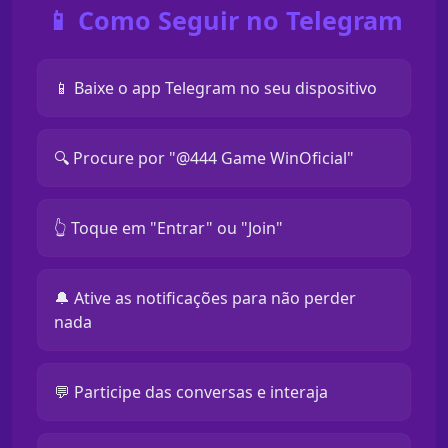
📱 Como Seguir no Telegram
📱 Baixe o app Telegram no seu dispositivo
🔍 Procure por "@444 Game WinOficial"
👆 Toque em "Entrar" ou "Join"
🔔 Ative as notificações para não perder
nada
💬 Participe das conversas e interaja