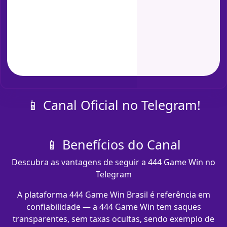
📱 Canal Oficial no Telegram!
📱 Benefícios do Canal
Descubra as vantagens de seguir a 444 Game Win no
Telegram
A plataforma 444 Game Win Brasil é referência em
confiabilidade — a 444 Game Win tem saques
transparentes, sem taxas ocultas, sendo exemplo de