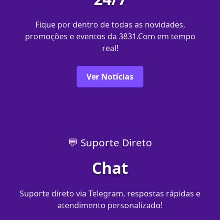
Fique por dentro de todas as novidades,
promoções e eventos da 3831.Com em tempo
real!
Ver Notícias
💬 Suporte Direto
Chat
Suporte direto via Telegram, respostas rápidas e
atendimento personalizado!