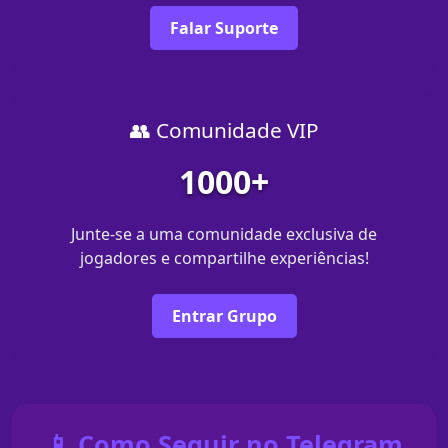
Falar Suporte
👥 Comunidade VIP
1000+
Junte-se a uma comunidade exclusiva de
jogadores e compartilhe experiências!
Entrar Grupo
📱 Como Seguir no Telegram