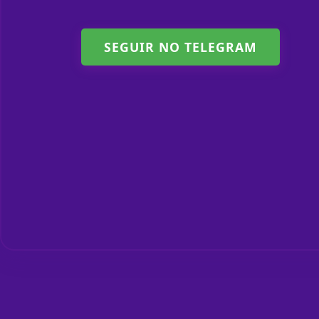
SEGUIR NO TELEGRAM