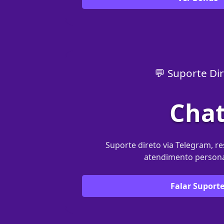
💬 Suporte Di
Cha
Suporte direto via Telegram, r
atendimento persona
Falar Suport