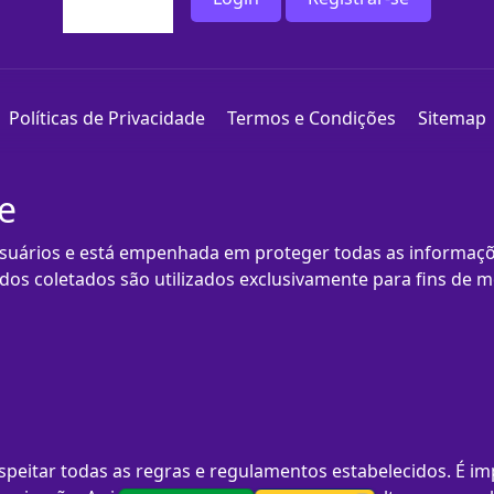
Políticas de Privacidade
Termos e Condições
Sitemap
de
 usuários e está empenhada em proteger todas as informaçõ
os coletados são utilizados exclusivamente para fins de m
eitar todas as regras e regulamentos estabelecidos. É im