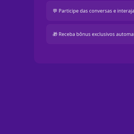
💬 Participe das conversas e interaj
🎁 Receba bônus exclusivos autom