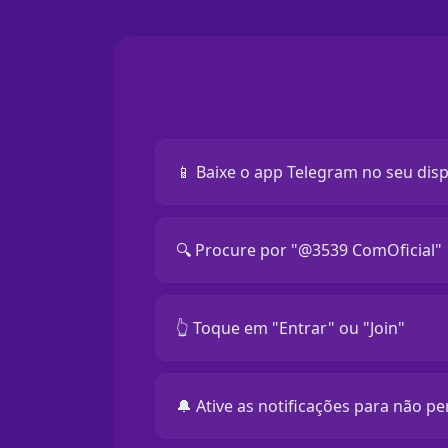
📱 Baixe o app Telegram no seu disp
🔍 Procure por "@3539 ComOficial"
👆 Toque em "Entrar" ou "Join"
🔔 Ative as notificações para não p