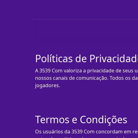
Políticas de Privacida
A 3539 Com valoriza a privacidade de seus
nossos canais de comunicação. Todos os dad
jogadores.
Termos e Condições
Os usuários da 3539 Com concordam em resp