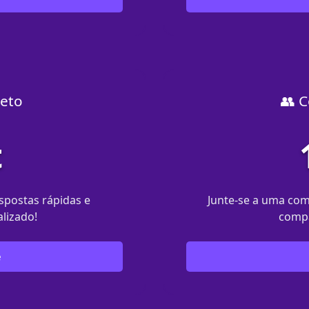
reto
👥 
t
espostas rápidas e
Junte-se a uma com
lizado!
compa
e