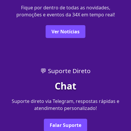
Fique por dentro de todas as novidades,
promoções e eventos da 34X em tempo real!
Ver Notícias
💬 Suporte Direto
Chat
Suporte direto via Telegram, respostas rápidas e
atendimento personalizado!
Falar Suporte