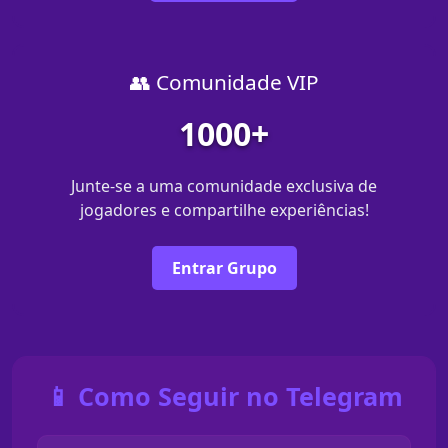
👥 Comunidade VIP
1000+
Junte-se a uma comunidade exclusiva de
jogadores e compartilhe experiências!
Entrar Grupo
📱 Como Seguir no Telegram