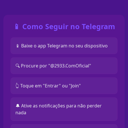
📱 Como Seguir no Telegram
📱 Baixe o app Telegram no seu dispositivo
🔍 Procure por "@2933.ComOficial"
👆 Toque em "Entrar" ou "Join"
🔔 Ative as notificações para não perder
nada