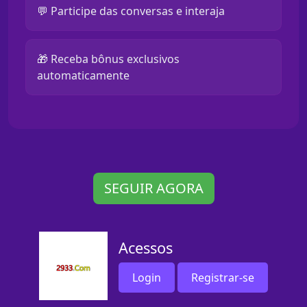
💬 Participe das conversas e interaja
🎁 Receba bônus exclusivos
automaticamente
SEGUIR AGORA
Acessos
Login
Registrar-se