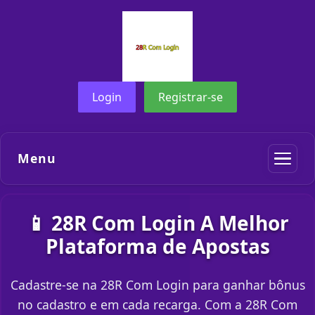
Login
Registrar-se
Menu
📱 28R Com Login A Melhor
Plataforma de Apostas
Cadastre-se na 28R Com Login para ganhar bônus
no cadastro e em cada recarga. Com a 28R Com