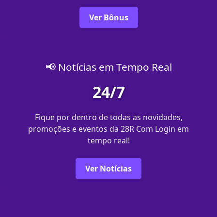
Ver Bônus
📢 Notícias em Tempo Real
24/7
Fique por dentro de todas as novidades,
promoções e eventos da 28R Com Login em
tempo real!
Ver Notícias