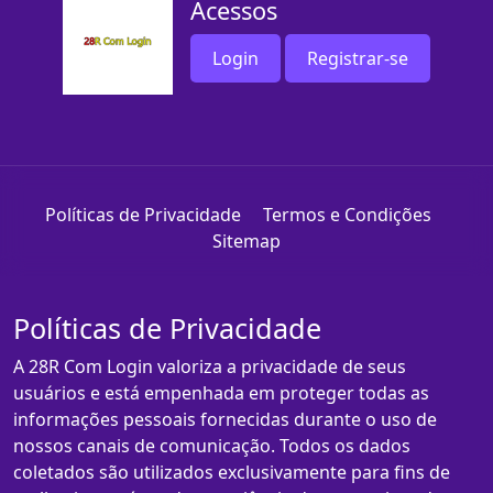
Acessos
Login
Registrar-se
Políticas de Privacidade
Termos e Condições
Sitemap
Políticas de Privacidade
A 28R Com Login valoriza a privacidade de seus
usuários e está empenhada em proteger todas as
informações pessoais fornecidas durante o uso de
nossos canais de comunicação. Todos os dados
coletados são utilizados exclusivamente para fins de