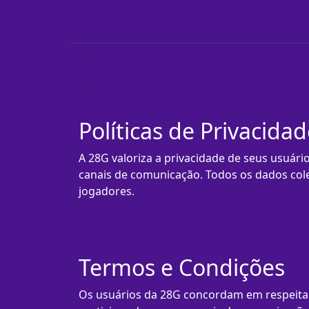
Políticas de Privacida
A 28G valoriza a privacidade de seus usuár
canais de comunicação. Todos os dados cole
jogadores.
Termos e Condições
Os usuários da 28G concordam em respeitar 