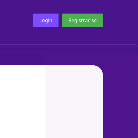
Login
Registrar-se