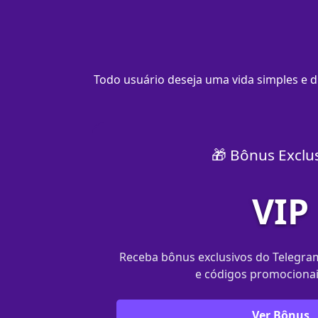
Todo usuário deseja uma vida simples e di
🎁 Bônus Exclu
VIP
Receba bônus exclusivos do Telegra
e códigos promocionai
Ver Bônus