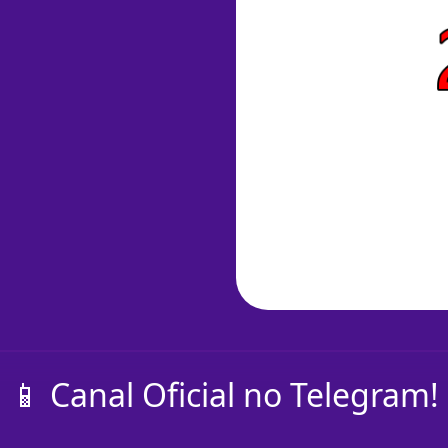
📱 Canal Oficial no Telegram!