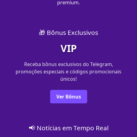
premium.
🎁 Bônus Exclusivos
VIP
Receba bônus exclusivos do Telegram,
promoções especiais e códigos promocionais
únicos!
Ver Bônus
📢 Notícias em Tempo Real