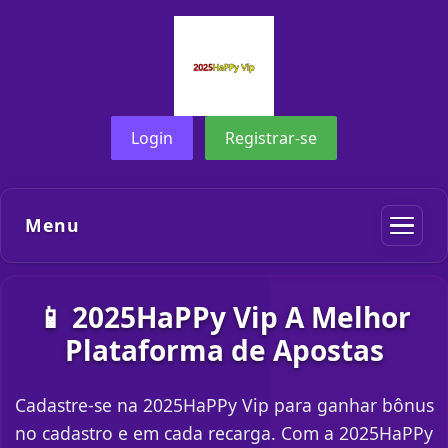
Login
Registrar-se
Menu
📱 2025HaPPy Vip A Melhor
Plataforma de Apostas
Cadastre-se na 2025HaPPy Vip para ganhar bônus
no cadastro e em cada recarga. Com a 2025HaPPy