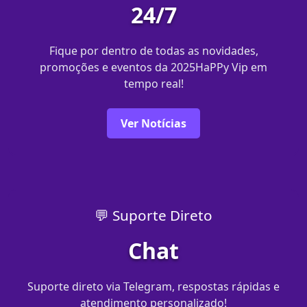
24/7
Fique por dentro de todas as novidades,
promoções e eventos da 2025HaPPy Vip em
tempo real!
Ver Notícias
💬 Suporte Direto
Chat
Suporte direto via Telegram, respostas rápidas e
atendimento personalizado!