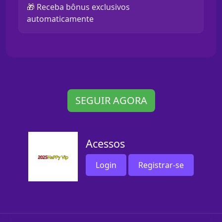
🎁 Receba bônus exclusivos
automaticamente
SEGUIR AGORA
Acessos
Login
Registrar-se