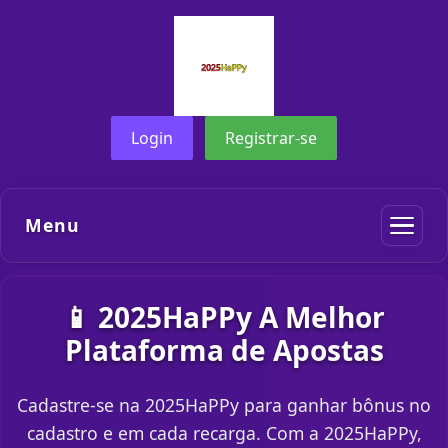
Login
Registrar-se
Menu
📱 2025HaPPy A Melhor
Plataforma de Apostas
Cadastre-se na 2025HaPPy para ganhar bônus no
cadastro e em cada recarga. Com a 2025HaPPy,