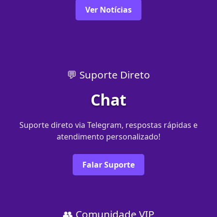
Ver Notícias
💬 Suporte Direto
Chat
Suporte direto via Telegram, respostas rápidas e
atendimento personalizado!
Falar Suporte
👥 Comunidade VIP