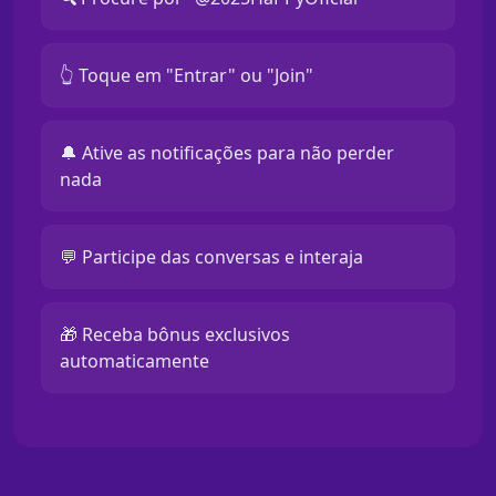
👆 Toque em "Entrar" ou "Join"
🔔 Ative as notificações para não perder
nada
💬 Participe das conversas e interaja
🎁 Receba bônus exclusivos
automaticamente