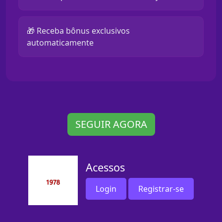
🎁 Receba bônus exclusivos
automaticamente
SEGUIR AGORA
Acessos
Login
Registrar-se