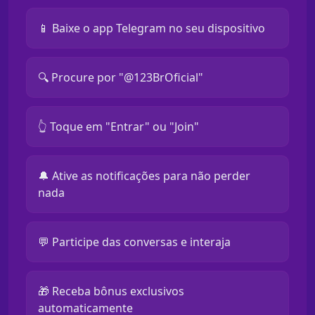
📱 Baixe o app Telegram no seu dispositivo
🔍 Procure por "@123BrOficial"
👆 Toque em "Entrar" ou "Join"
🔔 Ative as notificações para não perder
nada
💬 Participe das conversas e interaja
🎁 Receba bônus exclusivos
automaticamente