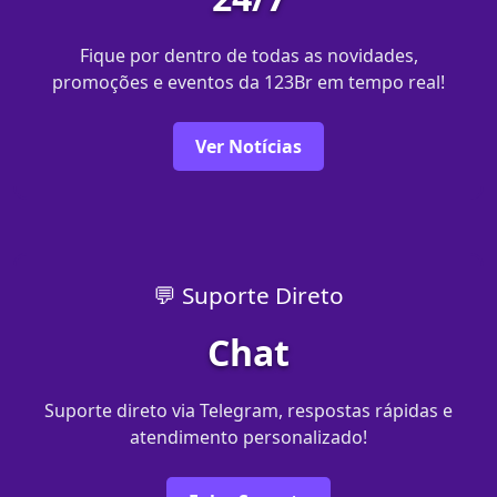
Fique por dentro de todas as novidades,
promoções e eventos da 123Br em tempo real!
Ver Notícias
💬 Suporte Direto
Chat
Suporte direto via Telegram, respostas rápidas e
atendimento personalizado!