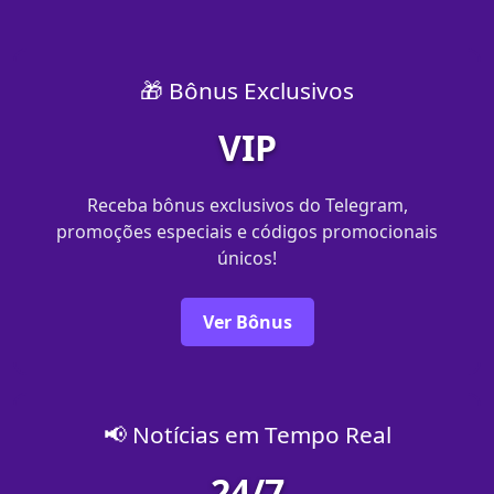
🎁 Bônus Exclusivos
VIP
Receba bônus exclusivos do Telegram,
promoções especiais e códigos promocionais
únicos!
Ver Bônus
📢 Notícias em Tempo Real
24/7