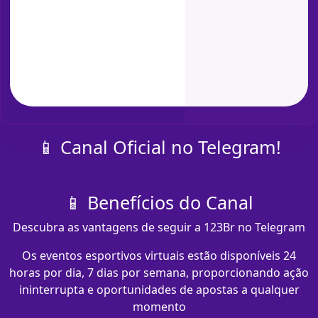
📱 Canal Oficial no Telegram!
📱 Benefícios do Canal
Descubra as vantagens de seguir a 123Br no Telegram
Os eventos esportivos virtuais estão disponíveis 24
horas por dia, 7 dias por semana, proporcionando ação
ininterrupta e oportunidades de apostas a qualquer
momento