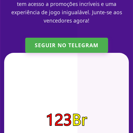
tem acesso a promoções incríveis e uma
experiência de jogo inigualável. Junte-se aos
vencedores agora!
SEGUIR NO TELEGRAM