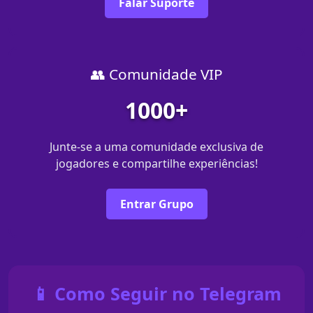
Falar Suporte
👥 Comunidade VIP
1000+
Junte-se a uma comunidade exclusiva de
jogadores e compartilhe experiências!
Entrar Grupo
📱 Como Seguir no Telegram