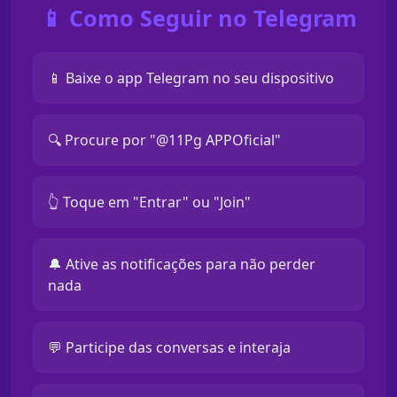
📱 Como Seguir no Telegram
📱 Baixe o app Telegram no seu dispositivo
🔍 Procure por "@11Pg APPOficial"
👆 Toque em "Entrar" ou "Join"
🔔 Ative as notificações para não perder
nada
💬 Participe das conversas e interaja