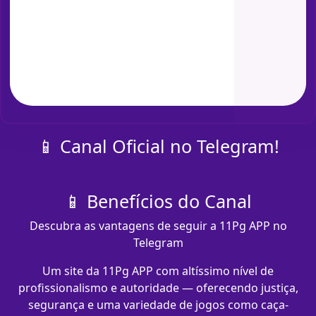
📱 Canal Oficial no Telegram!
📱 Benefícios do Canal
Descubra as vantagens de seguir a 11Pg APP no
Telegram
Um site da 11Pg APP com altíssimo nível de
profissionalismo e autoridade — oferecendo justiça,
segurança e uma variedade de jogos como caça-