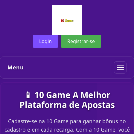
Login
Registrar-se
Menu
📱 10 Game A Melhor
Plataforma de Apostas
Cadastre-se na 10 Game para ganhar bônus no
cadastro e em cada recarga. Com a 10 Game, você