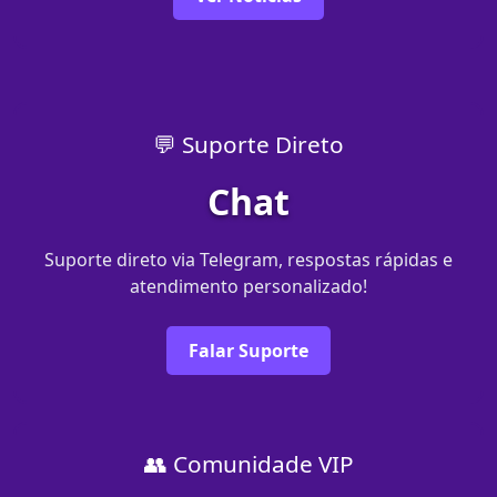
💬 Suporte Direto
Chat
Suporte direto via Telegram, respostas rápidas e
atendimento personalizado!
Falar Suporte
👥 Comunidade VIP